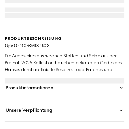
PRODUKTBESCHREIBUNG
Style ‎834190 4GABX 4800
Die Accessoires aus weichen Stoffen und Seide aus der
Pre-Fall 2025 Kollektion hauchen bekannten Codes des
Hauses durch raffinierte Besätze, Logo-Patches und
dezente Stickereien neues Leben ein. So wird diese Mütze
aus dunkelblauem Kaschmir von einem Doppel G Patch
Produktinformationen
aus Leder ergänzt.
Unsere Verpflichtung