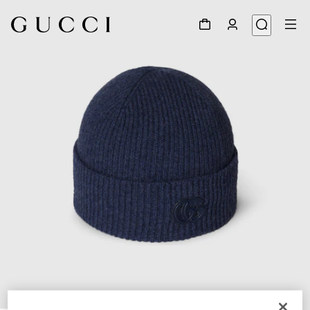
1
/
4