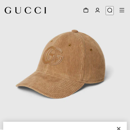
1
/
4