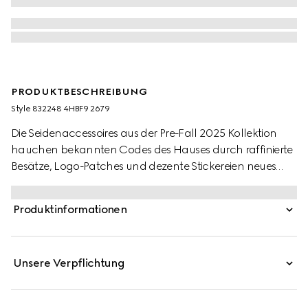
PRODUKTBESCHREIBUNG
Style ‎832248 4HBF9 2679
Die Seidenaccessoires aus der Pre-Fall 2025 Kollektion
hauchen bekannten Codes des Hauses durch raffinierte
Besätze, Logo-Patches und dezente Stickereien neues
Leben ein. So wird diese Baseballkappe aus
beigefarbenem Samt von einem gestickten Gucci Logo
Produktinformationen
geziert.
Unsere Verpflichtung