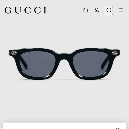
1
/
4