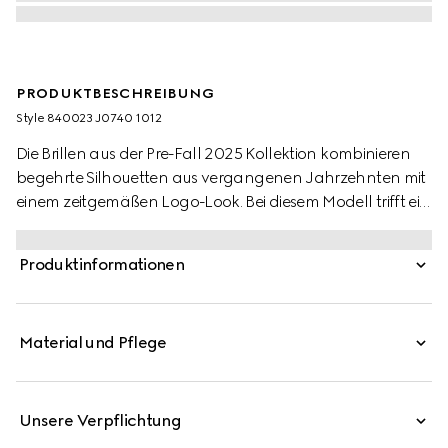
PRODUKTBESCHREIBUNG
Style ‎840023 J0740 1012
Die Brillen aus der Pre-Fall 2025 Kollektion kombinieren
begehrte Silhouetten aus vergangenen Jahrzehnten mit
einem zeitgemäßen Logo-Look. Bei diesem Modell trifft ein
Rahmen aus schwarzem Azetat auf das GG und ein
graviertes Gucci Logo.
Produktinformationen
Material und Pflege
Unsere Verpflichtung