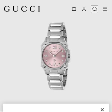
1
/
4