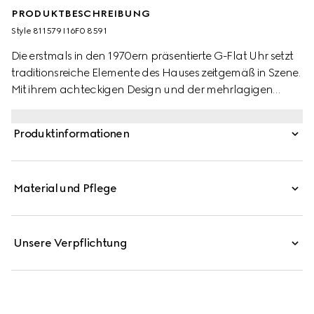
PRODUKTBESCHREIBUNG
Style ‎811579 I16F0 8591
Die erstmals in den 1970ern präsentierte G-Flat Uhr setzt
traditionsreiche Elemente des Hauses zeitgemäß in Szene.
Mit ihrem achteckigen Design und der mehrlagigen
Silhouette erinnert sie an architektonische Formen aus
ihrer Entstehungszeit. Dieses aus Edelstahl gefertigte
Produktinformationen
Modell verfügt über ein rosafarbenes, galvanisiertes
Zifferblatt und diamantbesetzte Indizes.
Material und Pflege
Unsere Verpflichtung