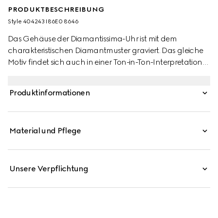
PRODUKTBESCHREIBUNG
Style ‎404243 I86E0 8646
Das Gehäuse der Diamantissima-Uhr ist mit dem
charakteristischen Diamantmuster graviert. Das gleiche
Motiv findet sich auch in einer Ton-in-Ton-Interpretation
auf dem schwarzen Zifferblatt, wo es den Effekt von
bedrucktem Stoff erzeugt.
Produktinformationen
Material und Pflege
Unsere Verpflichtung