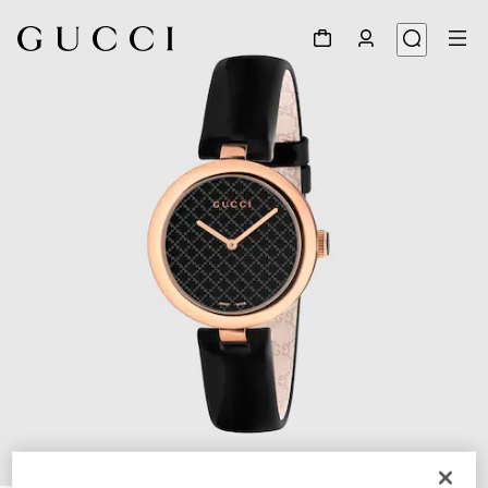
1
/
4