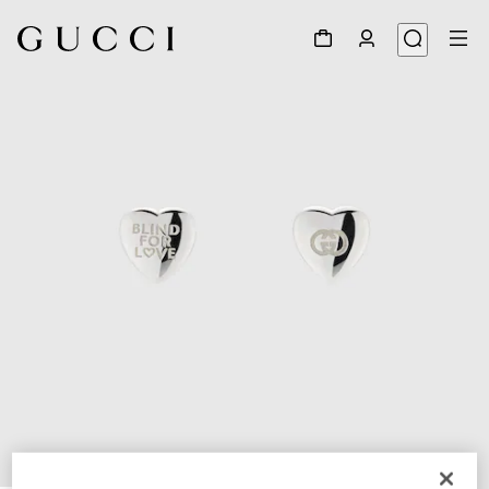
1
/
3