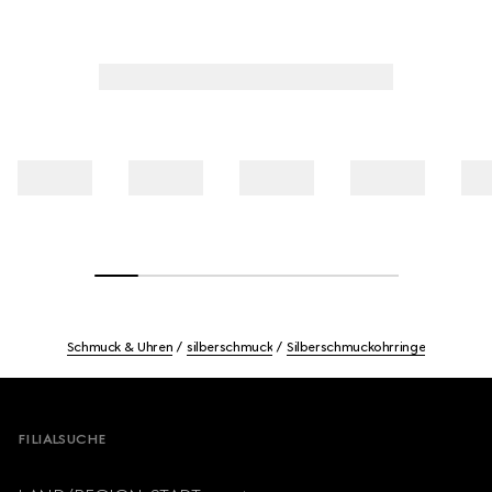
Schmuck & Uhren
silberschmuck
Silberschmuckohrringe
Footer
FILIALSUCHE