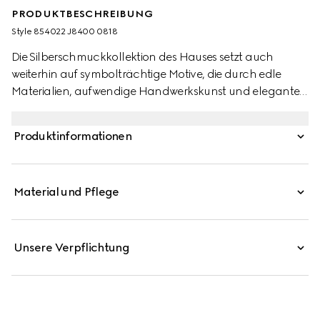
PRODUKTBESCHREIBUNG
Style ‎854022 J8400 0818
Die Silberschmuckkollektion des Hauses setzt auch
weiterhin auf symbolträchtige Motive, die durch edle
Materialien, aufwendige Handwerkskunst und elegante
Details neu interpretiert werden – so auch bei diesen Blind
For Love Ohrsteckern mit Gravur.
Produktinformationen
Material und Pflege
Unsere Verpflichtung