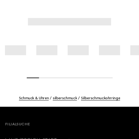
Schmuck & Uhren
silberschmuck
Silberschmuckohrringe
Footer
FILIALSUCHE