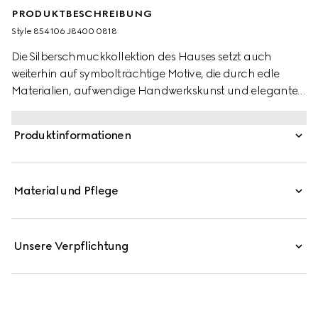
PRODUKTBESCHREIBUNG
Style ‎854106 J8400 0818
Die Silberschmuckkollektion des Hauses setzt auch
weiterhin auf symbolträchtige Motive, die durch edle
Materialien, aufwendige Handwerkskunst und elegante
Details neu interpretiert werden – so auch bei diesen Blind
For Love Creolen mit Gravur.
Produktinformationen
Material und Pflege
Unsere Verpflichtung