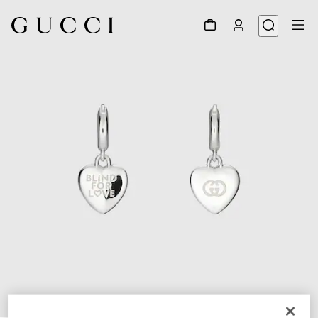
1
/
4