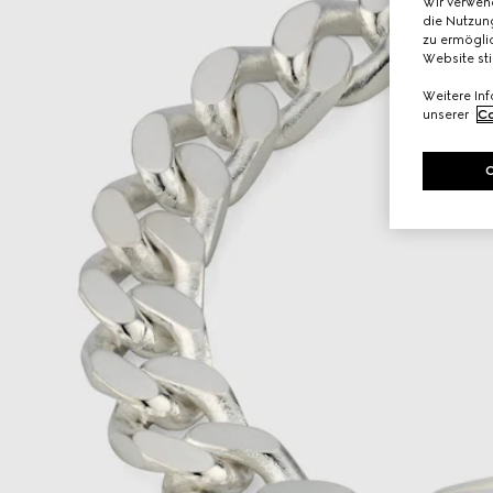
Wir verwen
die Nutzung
zu ermöglic
Website st
Weitere In
unserer
Co