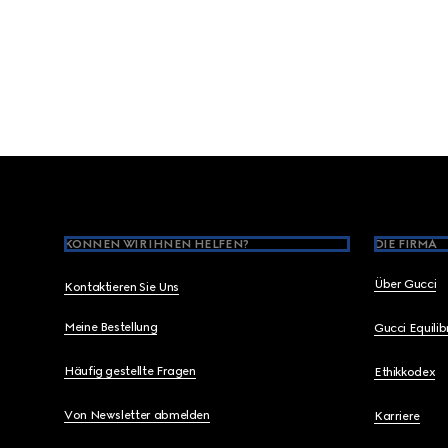
Footer
KÖNNEN WIR IHNEN HELFEN?
DIE FIRMA
Über Gucci
Kontaktieren Sie Uns
Meine Bestellung
Gucci Equili
Häufig gestellte Fragen
Ethikkodex
Von Newsletter abmelden
Karriere