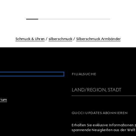
Schmuck & Uhren
silberschmuck
Silberschmuck Armbänder
FILIALSUCHE
LAND/REGION, STADT
brium
GUCCI UPDATES ABONNIEREN
Erhalten Sie exklusive Informationen 
spannende Neuigkeiten aus der Welt 