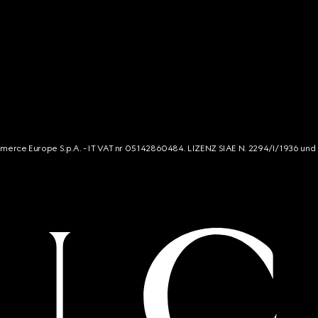
mmerce Europe S.p.A. - IT VAT nr 05142860484. LIZENZ SIAE N. 2294/I/1936 und