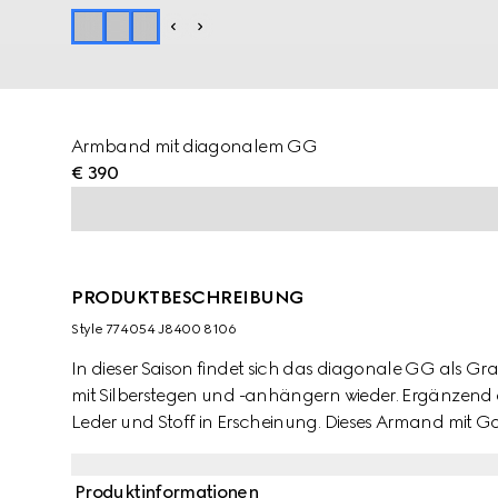
Armband mit diagonalem GG
€ 390
PRODUKTBESCHREIBUNG
Style ‎774054 J8400 8106
In dieser Saison findet sich das diagonale GG als G
mit Silberstegen und -anhängern wieder. Ergänzend 
Leder und Stoff in Erscheinung. Dieses Armand mit Gou
gefertigt und verfügt über einen Steg mit diagonaler
Produktinformationen