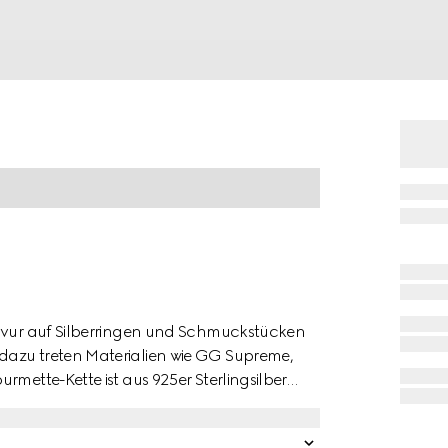
ravur auf Silberringen und Schmuckstücken
dazu treten Materialien wie GG Supreme,
rmette-Kette ist aus 925er Sterlingsilber
 GG Gravur.