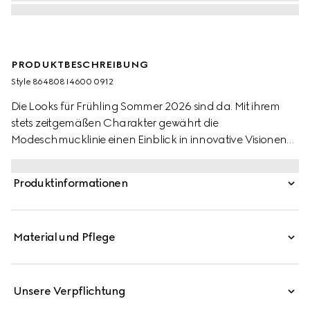
PRODUKTBESCHREIBUNG
Style ‎864808 I4600 0912
Die Looks für Frühling Sommer 2026 sind da. Mit ihrem
stets zeitgemäßen Charakter gewährt die
Modeschmucklinie einen Einblick in innovative Visionen
und Stilkonzepte, die unverkennbaren Details wie dem
Logo der GG Marmont Kollektion neue Facetten
Produktinformationen
verleihen.
Material und Pflege
Unsere Verpflichtung