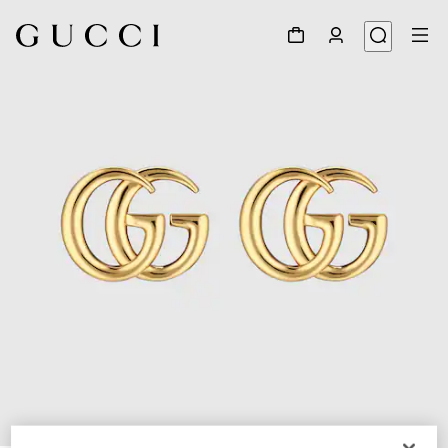
1
/
3