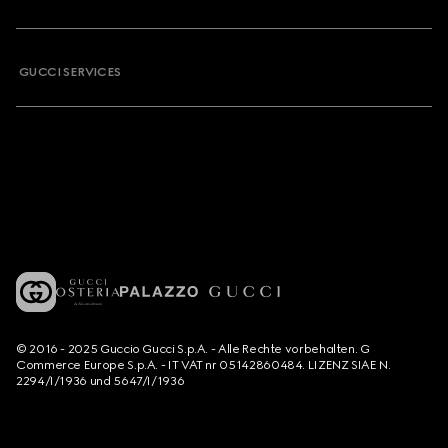
GUCCI SERVICES
© 2016 - 2025 Guccio Gucci S.p.A. - Alle Rechte vorbehalten. G
Commerce Europe S.p.A. - IT VAT nr 05142860484. LIZENZ SIAE N.
2294/I/1936 und 5647/I/1936