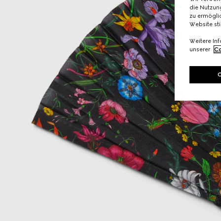
die Nutzung
zu ermöglic
Website st
Weitere In
unserer
Co