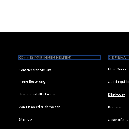
Footer
KÖNNEN WIR IHNEN HELFEN?
DIE FIRMA
Über Gucci
Kontaktieren Sie Uns
Meine Bestellung
Gucci Equili
Häufig gestellte Fragen
Ethikkodex
Von Newsletter abmelden
Karriere
Sitemap
Geschäfts- 