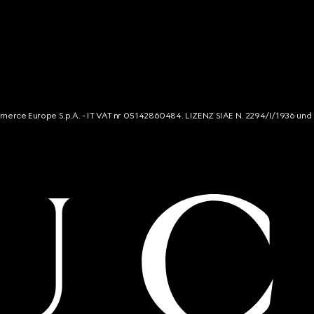
mmerce Europe S.p.A. - IT VAT nr 05142860484. LIZENZ SIAE N. 2294/I/1936 und