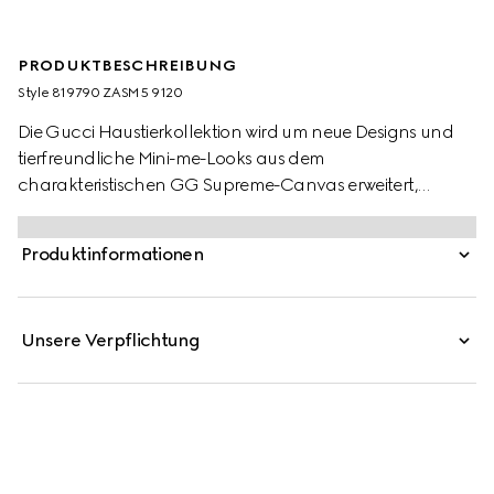
PRODUKTBESCHREIBUNG
Style ‎819790 ZASM5 9120
Die Gucci Haustierkollektion wird um neue Designs und
tierfreundliche Mini-me-Looks aus dem
charakteristischen GG Supreme-Canvas erweitert,
darunter ein portables Bett sowie wendbare
Haustiermäntel. Dieses Modell wird in Beige und Blau mit
Produktinformationen
einem GG Anhänger und Gucci Logo auf den
Druckknöpfen präsentiert.
Unsere Verpflichtung