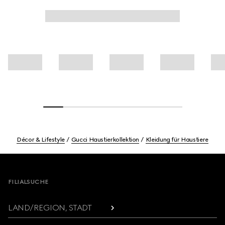
Décor & Lifestyle
Gucci Haustierkollektion
Kleidung für Haustiere
Footer
FILIALSUCHE
LAND/REGION, STADT