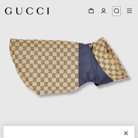
1
/
7