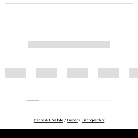
Décor & Lifestyle
Decor
Tischgeschirr
Footer