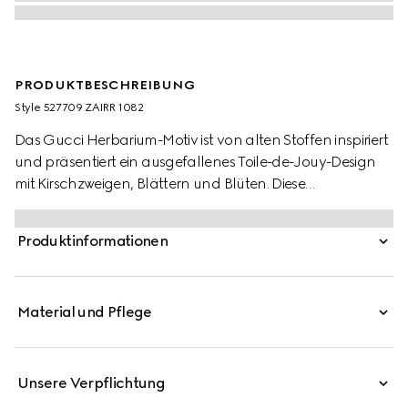
PRODUKTBESCHREIBUNG
Style ‎527709 ZAIRR 1082
Das Gucci Herbarium-Motiv ist von alten Stoffen inspiriert
und präsentiert ein ausgefallenes Toile-de-Jouy-Design
mit Kirschzweigen, Blättern und Blüten. Diese
Häppchenplatte ist aus weißem Porzellan von Ginori 1735
gefertigt.
Produktinformationen
Material und Pflege
Unsere Verpflichtung