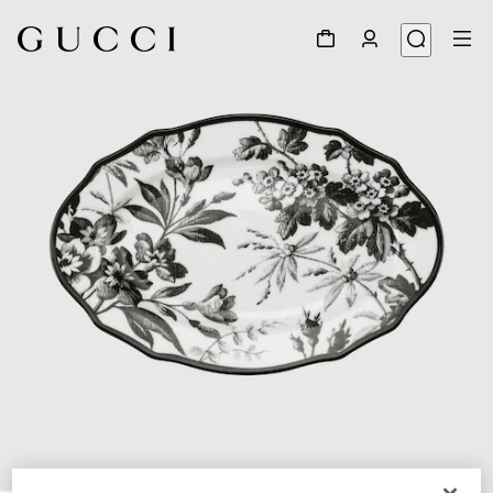
1
/
3