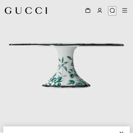
1
/
5