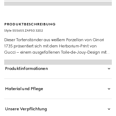
PRODUKTBESCHREIBUNG
Style ‎555655 ZAP50 3202
Dieser Tortenständer aus weißem Porzellan von Ginori
1735 präsentiert sich mit dem Herbarium-Print von
Gucci – einem ausgefallenen Toile-de-Jouy-Design mit
Kirschzweigen, Blättern und Blüten, das von alten Stoffen
inspiriert ist. Das Tablett kann als Dekorationsstück oder
Produktinformationen
zum Servieren verwendet werden und lässt sich mit
passenden Stücken aus der Kollektion kombinieren.
Material und Pflege
Unsere Verpflichtung