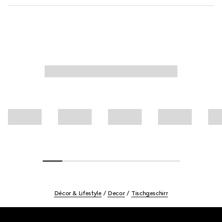
Décor & Lifestyle
Decor
Tischgeschirr
Footer