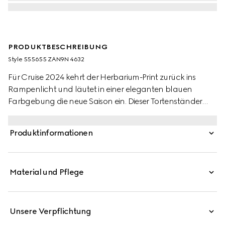
PRODUKTBESCHREIBUNG
Style ‎555655 ZAN9N 4632
Für Cruise 2024 kehrt der Herbarium-Print zurück ins
Rampenlicht und läutet in einer eleganten blauen
Farbgebung die neue Saison ein. Dieser Tortenständer
aus Ginori 1735 Porzellan zeigt das Toile de Jouy-Design
mit Zweigen, Blättern und Blüten des Kirschbaums, das
Produktinformationen
von einem klassischen Stoff inspiriert ist. Der Artikel kann
mit den passenden Geschirrteilen zu einem vollständigen
Set kombiniert werden.
Material und Pflege
Unsere Verpflichtung