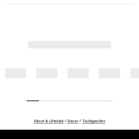
Décor & Lifestyle
Decor
Tischgeschirr
Footer