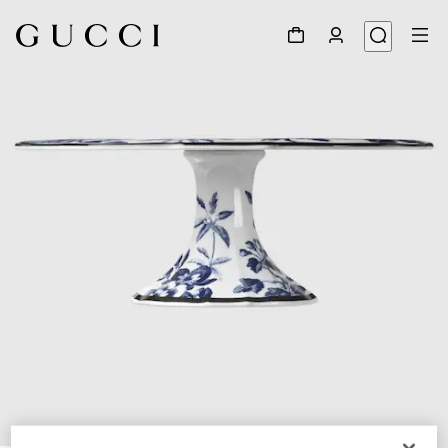
1
/
5