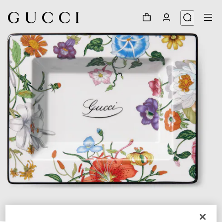
1
/
3