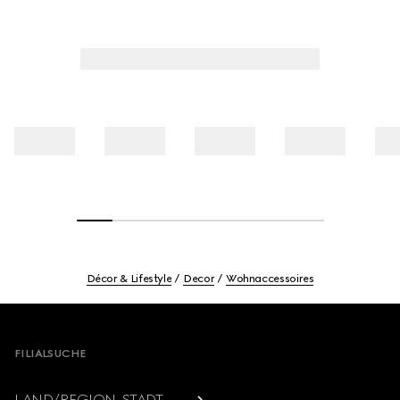
Décor & Lifestyle
Decor
Wohnaccessoires
Footer
FILIALSUCHE
LAND/REGION, STADT