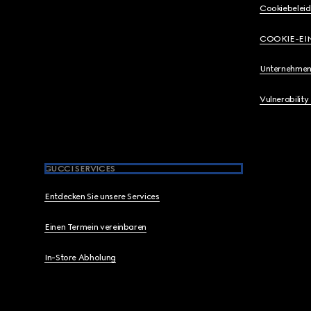
Cookiebeleid
COOKIE-EI
Unternehmen
Vulnerability
GUCCI SERVICES
Entdecken Sie unsere Services
Einen Termein vereinbaren
In-Store Abholung