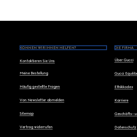
Footer
KÖNNEN WIR IHNEN HELFEN?
DIE FIRMA
Über Gucci
Kontaktieren Sie Uns
Meine Bestellung
Gucci Equili
Häufig gestellte Fragen
Ethikkodex
Von Newsletter abmelden
Karriere
Sitemap
Geschäfts- 
Vertrag widerrufen
Datenschutz