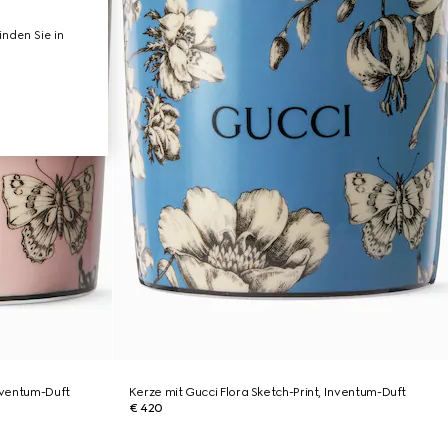
nden Sie in
Inventum-Duft
Kerze mit Gucci Flora Sketch-Print, Inventum-Duft
€ 420