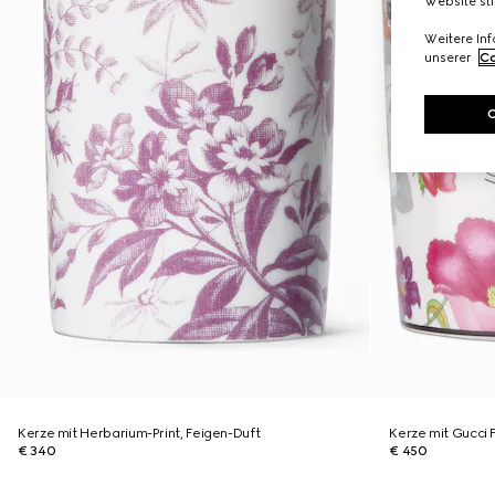
Website st
Weitere In
unserer
Co
Kerze mit Herbarium-Print, Feigen-Duft
Kerze mit Gucci F
€ 340
€ 450