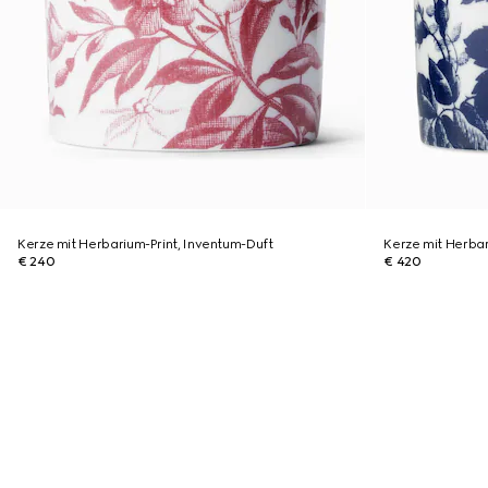
Kerze mit Herbarium-Print, Inventum-Duft
Kerze mit Herbar
€ 240
€ 420