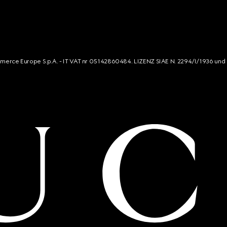
mmerce Europe S.p.A. - IT VAT nr 05142860484. LIZENZ SIAE N. 2294/I/1936 und