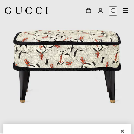
1
/
6