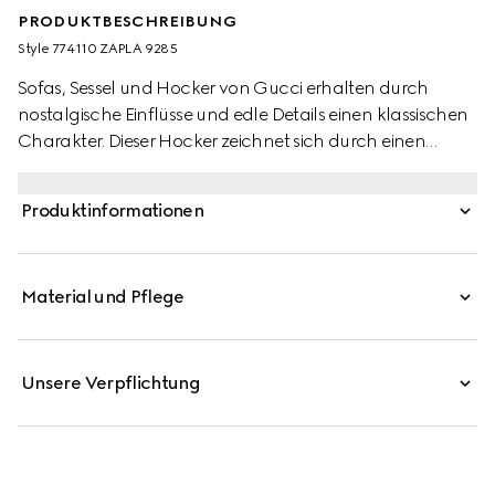
PRODUKTBESCHREIBUNG
Style ‎774110 ZAPLA 9285
Sofas, Sessel und Hocker von Gucci erhalten durch
nostalgische Einflüsse und edle Details einen klassischen
Charakter. Dieser Hocker zeichnet sich durch einen
durchgehenden Lilien-Print auf elfenbeinfarbener und
schwarzer Baumwolle aus und wird von einem schwarzen
Produktinformationen
Fransenbesatz sowie Beinen mit goldfarbenen Füßen
abgerundet.
Material und Pflege
Unsere Verpflichtung