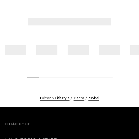
Décor & Lifestyle
Decor
Möbel
Footer
FILIALSUCHE