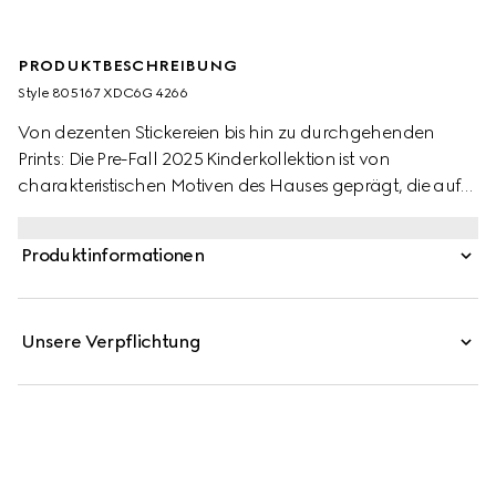
PRODUKTBESCHREIBUNG
Style ‎805167 XDC6G 4266
Von dezenten Stickereien bis hin zu durchgehenden
Prints: Die Pre-Fall 2025 Kinderkollektion ist von
charakteristischen Motiven des Hauses geprägt, die auf
vielfältige Weise in Szene gesetzt werden. Diese Kinder-
Bermudashorts aus GG Denim-Jacquard sind mit einem
Produktinformationen
Gucci Metallknopf versehen.
Unsere Verpflichtung