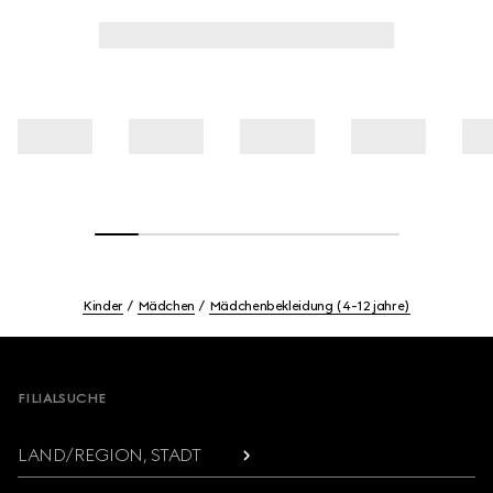
Kinder
Mädchen
Mädchenbekleidung (4-12 jahre)
Footer
FILIALSUCHE
LAND/REGION, STADT