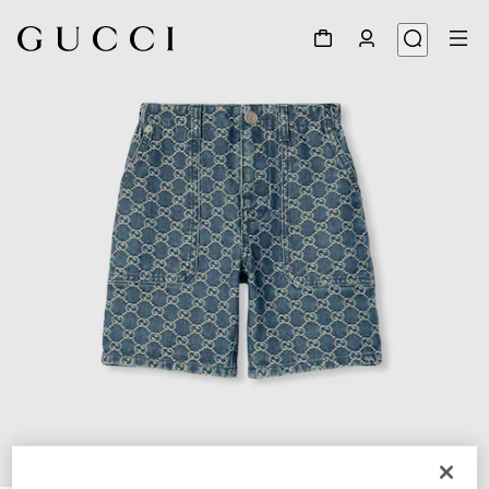
1
/
3