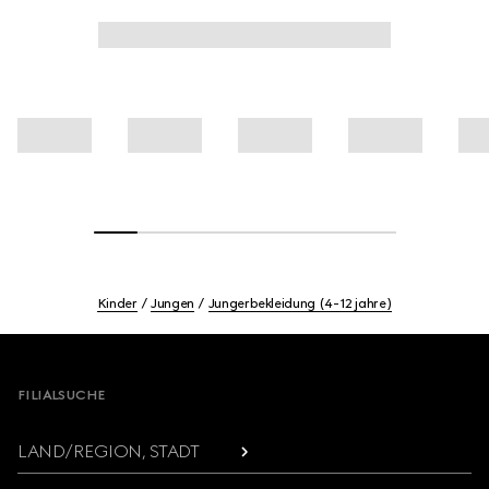
Kinder
Jungen
Jungerbekleidung (4-12 jahre)
Footer
FILIALSUCHE
LAND/REGION, STADT