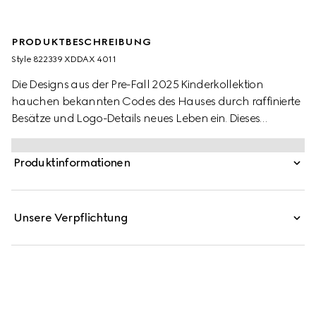
PRODUKTBESCHREIBUNG
Style ‎822339 XDDAX 4011
Die Designs aus der Pre-Fall 2025 Kinderkollektion
hauchen bekannten Codes des Hauses durch raffinierte
Besätze und Logo-Details neues Leben ein. Dieses
Kinderhemd aus Denim mit Waschung wird von einem
gelaserten Gucci Logo geziert.
Produktinformationen
Unsere Verpflichtung