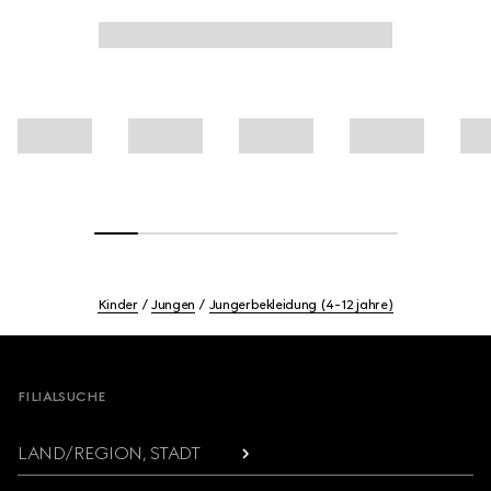
Kinder
Jungen
Jungerbekleidung (4-12 jahre)
Footer
FILIALSUCHE
LAND/REGION, STADT