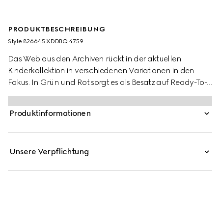
PRODUKTBESCHREIBUNG
Style ‎826645 XDDBQ 4759
Das Web aus den Archiven rückt in der aktuellen
Kinderkollektion in verschiedenen Variationen in den
Fokus. In Grün und Rot sorgt es als Besatz auf Ready-To-
Wear-Modellen, Schuhen und Accessoires für sportliche
Looks mit vielseitigem Charakter. Diese Kinderhose aus
Produktinformationen
Denim zieren ein Schlaufendetail mit Web und ein
geprägtes Gucci Etikett aus Leder.
Unsere Verpflichtung