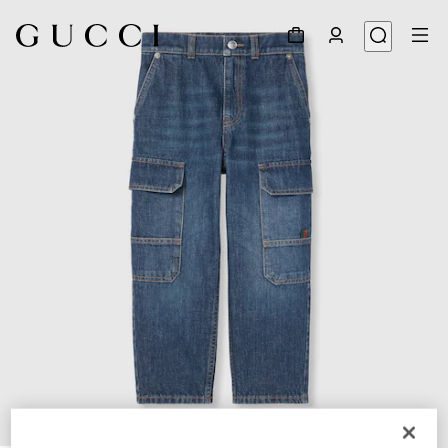
1
/
3