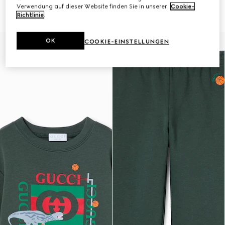
Print
€ 320
Verwendung auf dieser Website finden Sie in unserer
Cookie-
€ 350
Richtlinie
.
OK
COOKIE-EINSTELLUNGEN