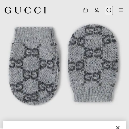
1
/
2