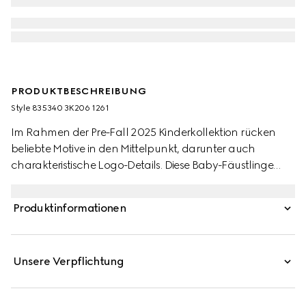
PRODUKTBESCHREIBUNG
Style ‎835340 3K206 1261
Im Rahmen der Pre-Fall 2025 Kinderkollektion rücken
beliebte Motive in den Mittelpunkt, darunter auch
charakteristische Logo-Details. Diese Baby-Fäustlinge
sind aus GG Wolle mit einem farblich abgestimmten,
gerippten Abschluss gefertigt.
Produktinformationen
Unsere Verpflichtung