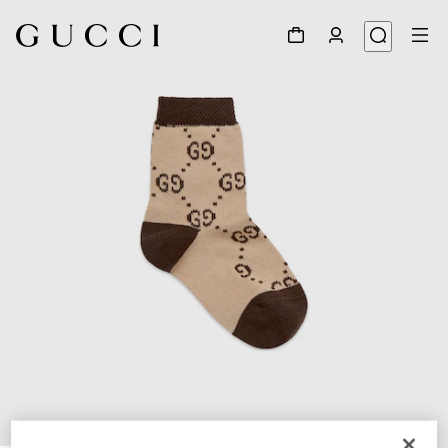
1
/
2