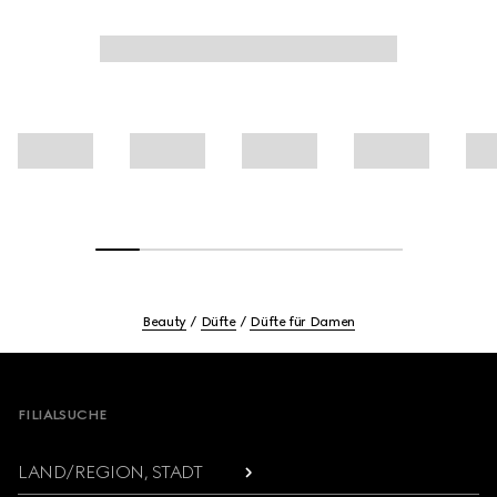
Beauty
Düfte
Düfte für Damen
Footer
FILIALSUCHE
LAND/REGION, STADT