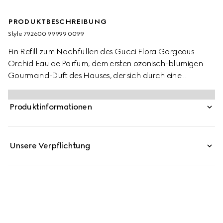
PRODUKTBESCHREIBUNG
Style ‎792600 99999 0099
Ein Refill zum Nachfüllen des Gucci Flora Gorgeous
Orchid Eau de Parfum, dem ersten ozonisch-blumigen
Gourmand-Duft des Hauses, der sich durch eine
innovative Neuinterpretation von Vanille auszeichnet.
Ozonische Akkorde verleihen der vertrauten Süße von
Produktinformationen
Vanille in diesem Duft eine luftige Note. Diese
unkonventionelle Kombination betont die Sinnlichkeit der
Vanilleorchidee und unterstreicht die kräftigen
Unsere Verpflichtung
Gourmand-Nuancen. So entsteht aus verschiedenen
Noten eine einzigartige Komposition mit cremig-blumigem
Charakter und luftiger Frische.