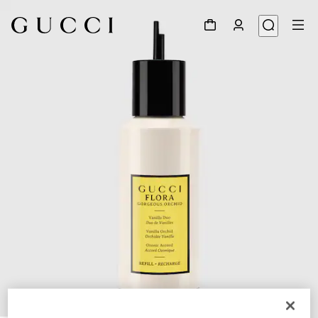
1
/
3