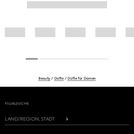
Beauty
Düfte
Düfte für Damen
Footer
FILIALSUCHE
LAND/REGION, STADT