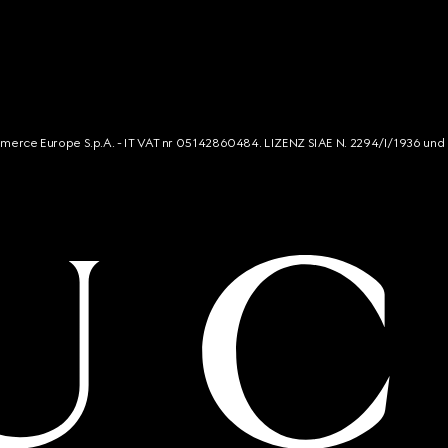
mmerce Europe S.p.A. - IT VAT nr 05142860484. LIZENZ SIAE N. 2294/I/1936 und