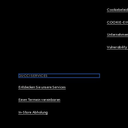
Cookiebeleid
COOKIE-EI
Unternehmen
Vulnerability
GUCCI SERVICES
Entdecken Sie unsere Services
Einen Termein vereinbaren
In-Store Abholung