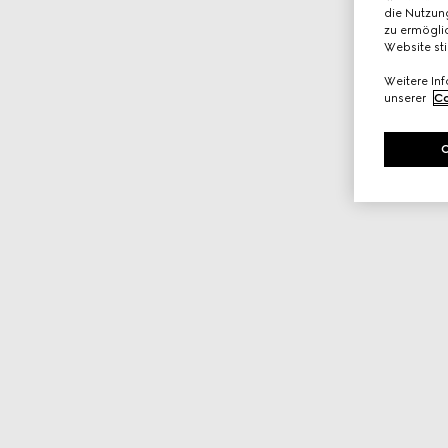
die Nutzung
zu ermöglic
Website st
Weitere In
unserer
Co