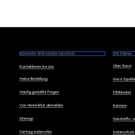
Footer
KÖNNEN WIR IHNEN HELFEN?
DIE FIRMA
Über Gucci
Kontaktieren Sie Uns
Meine Bestellung
Gucci Equili
Häufig gestellte Fragen
Ethikkodex
Von Newsletter abmelden
Karriere
Sitemap
Geschäfts- 
Vertrag widerrufen
Datenschutz