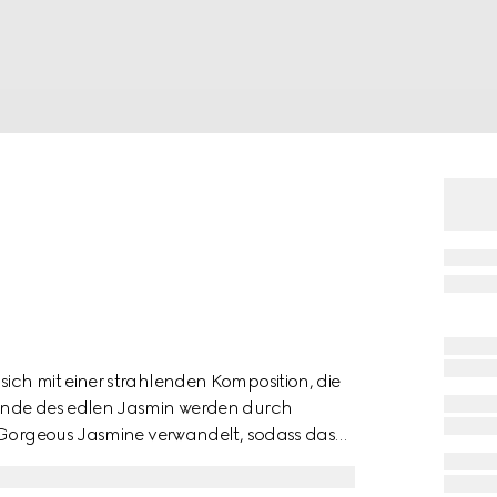
m
ich mit einer strahlenden Komposition, die
binde des edlen Jasmin werden durch
a Gorgeous Jasmine verwandelt, sodass das
g kommt. Mit sinnlichen Akzenten verschmilzt
t der Person, die den Duft trägt, und