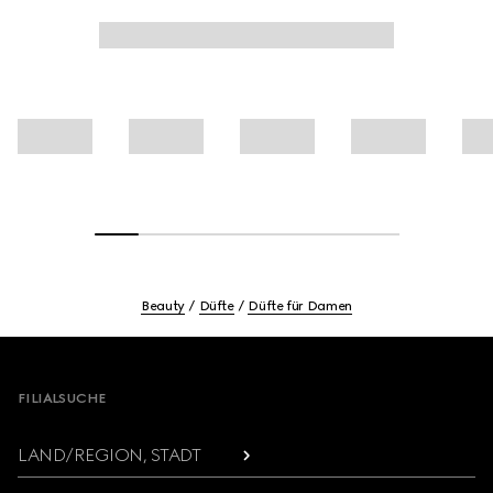
Beauty
Düfte
Düfte für Damen
Footer
FILIALSUCHE
LAND/REGION, STADT