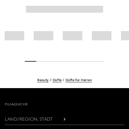
Beauty
Düfte
Düfte für Herren
Footer
FILIALSUCHE
LAND/REGION, STADT