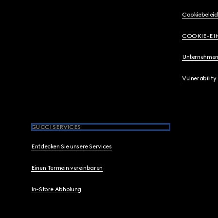
Cookiebeleid
COOKIE-EI
Unternehmen
Vulnerability
GUCCI SERVICES
Entdecken Sie unsere Services
Einen Termein vereinbaren
In-Store Abholung