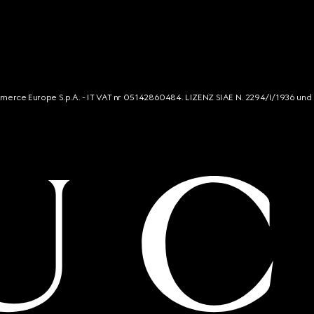
mmerce Europe S.p.A. - IT VAT nr 05142860484. LIZENZ SIAE N. 2294/I/1936 und