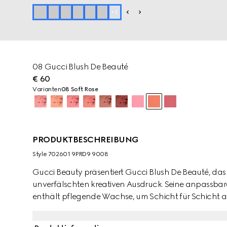
+
3
08 Gucci Blush De Beauté
€ 60
Varianten
08 Soft Rose
PRODUKTBESCHREIBUNG
Style ‎702601 9PRD9 9008
Gucci Beauty präsentiert Gucci Blush De Beauté, das
unverfälschten kreativen Ausdruck. Seine anpassba
enthält pflegende Wachse, um Schicht für Schicht a
Farben zu bieten. Das ultradünne Puder versorgt die H
Hauttypen. Dank Sheabutter, Hyaluronsäure und Öl d