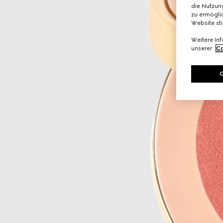
die Nutzung
zu ermöglic
Website st
Weitere In
unserer
Co