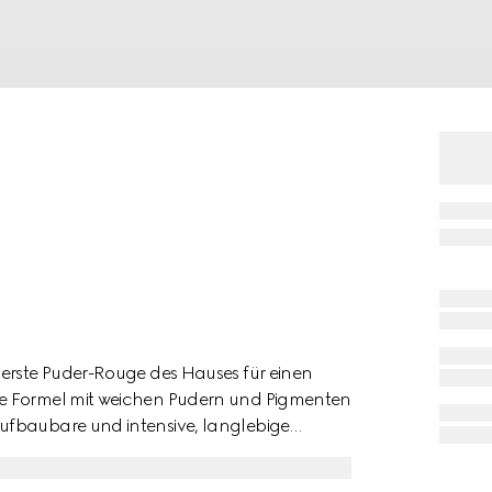
 erste Puder-Rouge des Hauses für einen
re Formel mit weichen Pudern und Pigmenten
ufbaubare und intensive, langlebige
aut mit Feuchtigkeit und eignet sich für alle
er Schwarzen Rose fühlt es sich an wie eine