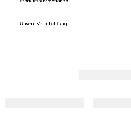
Produktinformationen
zweite Haut. Das neue Puder-Rouge von Gucci ist besonders vielseitig und pflegt Ihre Haut, damit
sie sich so gut anfühlt wie sie aussieht.
Unsere Verpflichtung