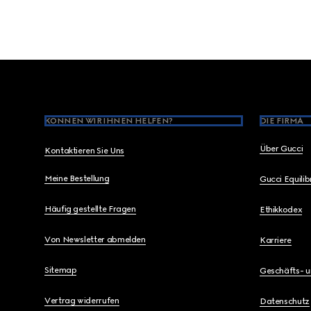
Footer
KÖNNEN WIR IHNEN HELFEN?
DIE FIRMA
Über Gucci
Kontaktieren Sie Uns
Meine Bestellung
Gucci Equili
Häufig gestellte Fragen
Ethikkodex
Von Newsletter abmelden
Karriere
Sitemap
Geschäfts- 
Vertrag widerrufen
Datenschutz