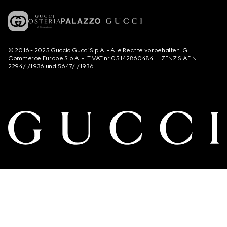
© 2016 - 2025 Guccio Gucci S.p.A. - Alle Rechte vorbehalten. G
Commerce Europe S.p.A. - IT VAT nr 05142860484. LIZENZ SIAE N.
2294/I/1936 und 5647/I/1936