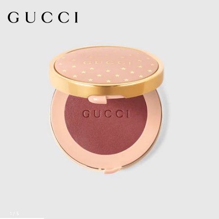
1
/
5