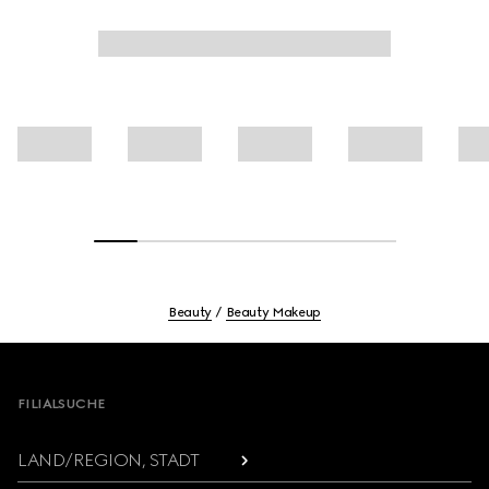
Beauty
Beauty Makeup
Footer
FILIALSUCHE
LAND/REGION, STADT