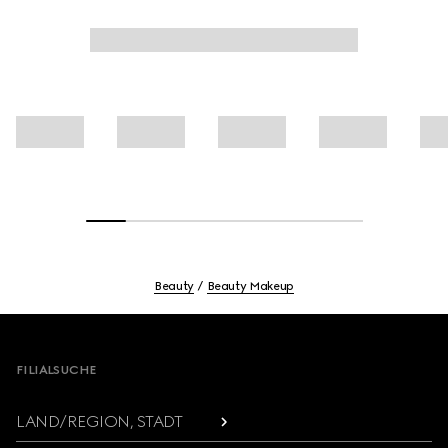
Beauty
Beauty Makeup
Footer
FILIALSUCHE
LAND/REGION, STADT