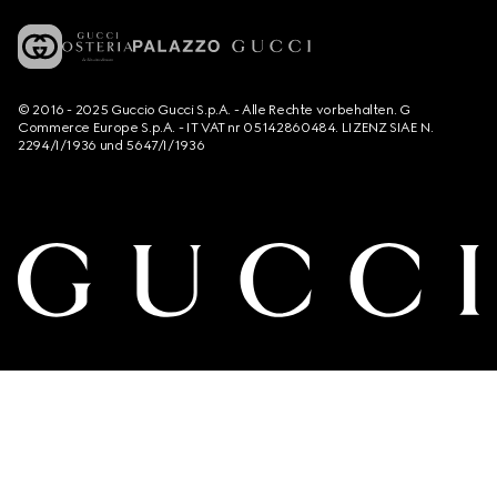
© 2016 - 2025 Guccio Gucci S.p.A. - Alle Rechte vorbehalten. G
Commerce Europe S.p.A. - IT VAT nr 05142860484. LIZENZ SIAE N.
2294/I/1936 und 5647/I/1936