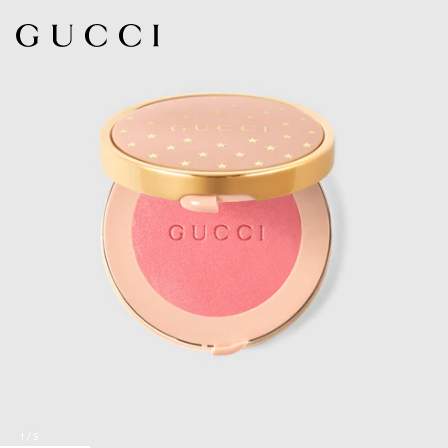
1
/
5