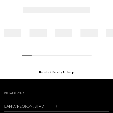
Beauty
Beauty Makeup
Footer
FILIALSUCHE
LAND/REGION, STADT