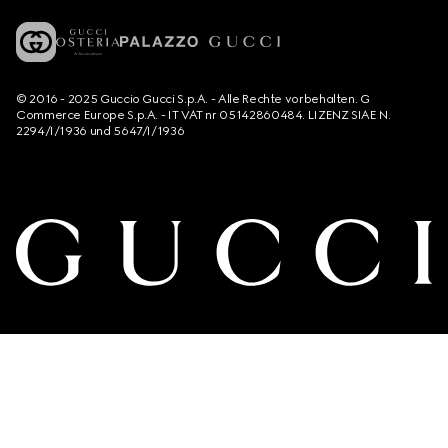
© 2016 - 2025 Guccio Gucci S.p.A. - Alle Rechte vorbehalten. G
Commerce Europe S.p.A. - IT VAT nr 05142860484. LIZENZ SIAE N.
2294/I/1936 und 5647/I/1936