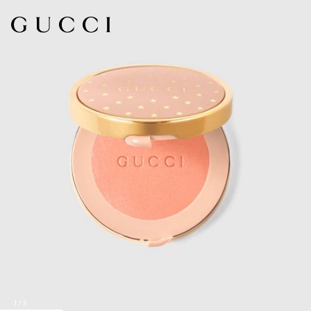
1
/
5