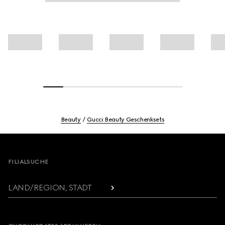
Beauty
Gucci Beauty Geschenksets
Footer
FILIALSUCHE
LAND/REGION, STADT