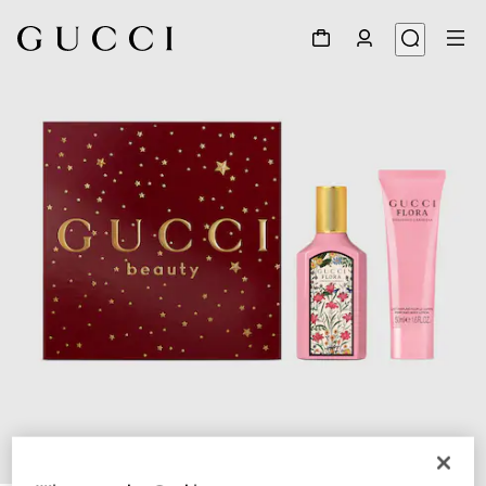
1
/
4