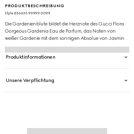
PRODUKTBESCHREIBUNG
Style ‎856635 99999 0099
Die Gardenienblüte bildet die Herznote des Gucci Flora
Gorgeous Gardenia Eau de Parfum, das Noten von
weißer Gardenie mit dem sonnigen Absolue von Jasmin
Grandiflorum verschmelzen lässt. Ein Birnenblüten-
Akkord und ein Anklang von braunem Zucker verleihen
Produktinformationen
dem Duft eine raffinierte Süße. Hier gehört der Duft zu
einem zweiteiligen Geschenkset, bestehend aus einem
Eau de Parfum und einer Körperlotion.
Unsere Verpflichtung