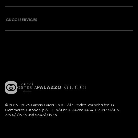
GUCCI SERVICES
© 2016 - 2025 Guccio Gucci S.p.A. - Alle Rechte vorbehalten. G
Commerce Europe S.p.A. - IT VAT nr 05142860484. LIZENZ SIAE N.
2294/I/1936 und 5647/I/1936