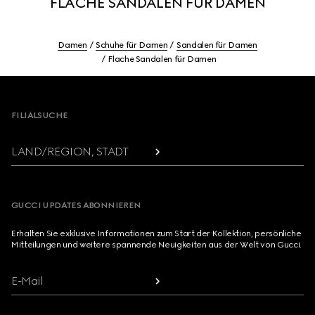
FLACHE SANDALEN FÜR DAMEN
Damen
Schuhe für Damen
Sandalen für Damen
Flache Sandalen für Damen
Footer
FILIALSUCHE
LAND/REGION, STADT
GUCCI UPDATES ABONNIEREN
Erhalten Sie exklusive Informationen zum Start der Kollektion, persönliche
Mitteilungen und weitere spannende Neuigkeiten aus der Welt von Gucci.
E-Mail