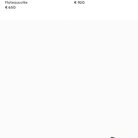
Plateausohle
€ 920
€ 650