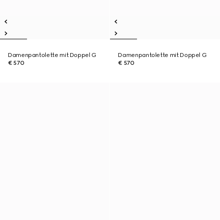
Damenpantolette mit Doppel G
Damenpantolette mit Doppel G
€ 570
€ 570