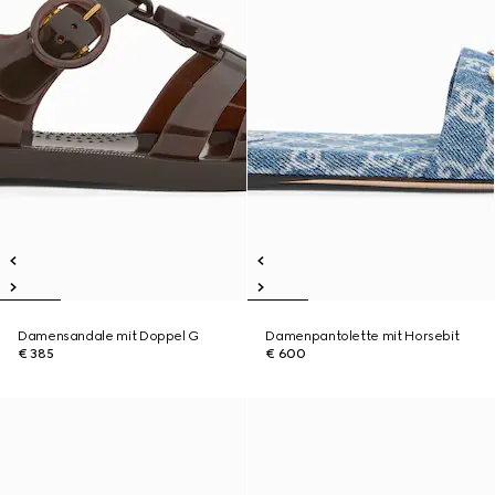
Damensandale mit Doppel G
Damenpantolette mit Horsebit
€ 385
€ 600