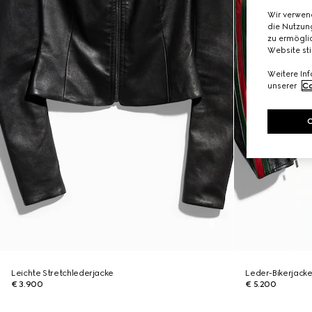
Wir verwen
die Nutzung
zu ermöglic
Website st
Weitere In
unserer
Co
Leichte Stretchlederjacke
Leder-Bikerjack
€ 3.900
€ 5.200