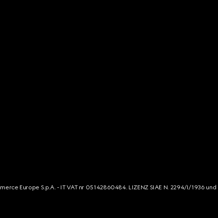
mmerce Europe S.p.A. - IT VAT nr 05142860484. LIZENZ SIAE N. 2294/I/1936 und