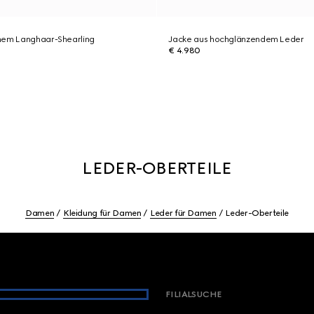
hem Langhaar-Shearling
Jacke aus hochglänzendem Leder
€ 4.980
LEDER-OBERTEILE
Damen
Kleidung für Damen
Leder für Damen
Leder-Oberteile
FILIALSUCHE