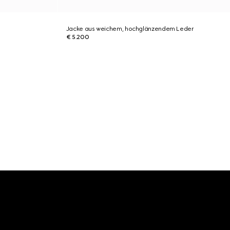
Jacke aus weichem, hochglänzendem Leder
€ 5.200