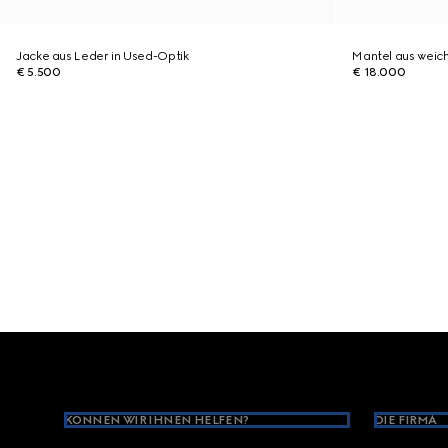
Jacke aus Leder in Used-Optik
Mantel aus weic
€ 5.500
€ 18.000
Footer
KÖNNEN WIR IHNEN HELFEN?
DIE FIRMA