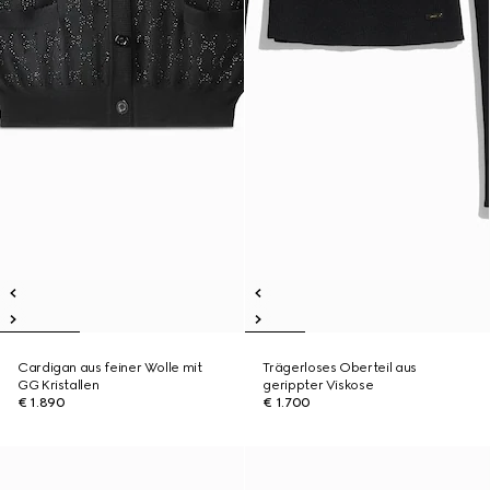
Cardigan aus feiner Wolle mit
Trägerloses Oberteil aus
GG Kristallen
gerippter Viskose
€ 1.890
€ 1.700