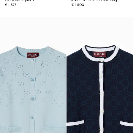
GG Wolljacquard
Kaschmir-Seiden-Mischung
€ 1.575
€ 1.500