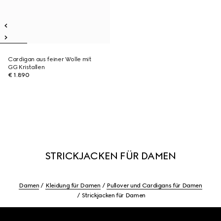
Cardigan aus feiner Wolle mit
GG Kristallen
€ 1.890
STRICKJACKEN FÜR DAMEN
Damen
Kleidung für Damen
Pullover und Cardigans für Damen
Strickjacken für Damen
Footer