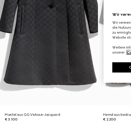
Wir verw
Wir verwen
die Nutzung
zu ermöglic
Website st
Weitere In
unserer
Co
Mantel aus GG Viskose-Jacquard
Hemd aus bedruc
€ 3.100
€ 2.200