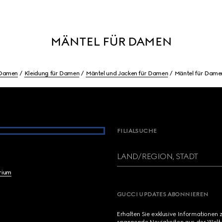
MÄNTEL FÜR DAMEN
Damen
Kleidung für Damen
Mäntel und Jacken für Damen
Mäntel für Dame
FILIALSUCHE
LAND/REGION, STADT
brium
GUCCI UPDATES ABONNIEREN
Erhalten Sie exklusive Informationen 