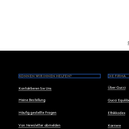
Footer
KÖNNEN WIR IHNEN HELFEN?
DIE FIRMA
Über Gucci
Kontaktieren Sie Uns
Meine Bestellung
Gucci Equili
Häufig gestellte Fragen
Ethikkodex
Von Newsletter abmelden
Karriere