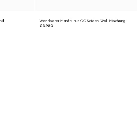
bit
Wendbarer Mantel aus GG Seiden-Woll-Mischung
€ 3.980