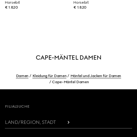
Horsebit
Horsebit
€ 1.820
€ 1.820
CAPE-MÄNTEL DAMEN
Damen
Kleidung für Damen
Mäntel und Jacken für Damen
Cape-Mäntel Damen
Footer
FILIALSUCHE
LAND/REGION, STADT