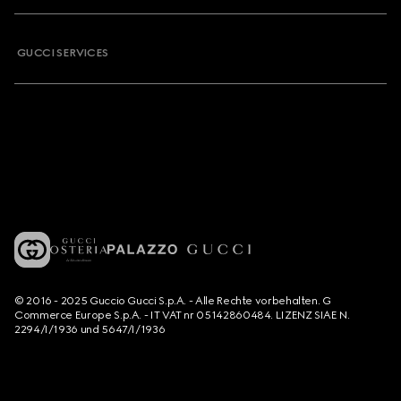
GUCCI SERVICES
© 2016 - 2025 Guccio Gucci S.p.A. - Alle Rechte vorbehalten. G
Commerce Europe S.p.A. - IT VAT nr 05142860484. LIZENZ SIAE N.
2294/I/1936 und 5647/I/1936