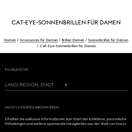
CAT-EYE-SONNENBRILLEN FÜR DAMEN
Damen
Accessoires für Damen
Brillen Damen
Sonnenbrillen für Damen
Cat-Eye-Sonnenbrillen für Damen
Footer
FILIALSUCHE
LAND/REGION, STADT
GUCCI UPDATES ABONNIEREN
Erhalten Sie exklusive Informationen zum Start der Kollektion, persönliche
Mitteilungen und weitere spannende Neuigkeiten aus der Welt von Gucci.