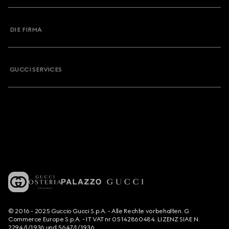
DIE FIRMA
GUCCI SERVICES
© 2016 - 2025 Guccio Gucci S.p.A. - Alle Rechte vorbehalten. G
Commerce Europe S.p.A. - IT VAT nr 05142860484. LIZENZ SIAE N.
2294/I/1936 und 5647/I/1936