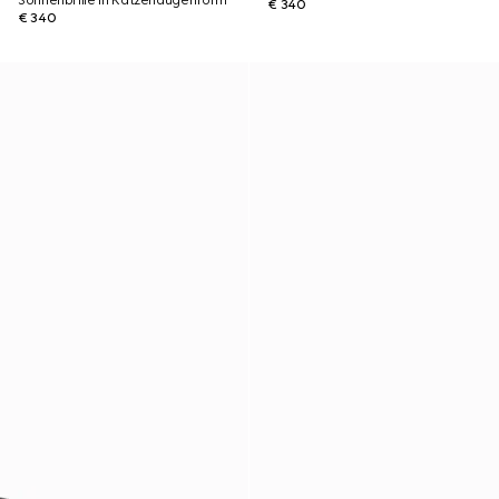
Sonnenbrille in Katzenaugenform
€ 340
€ 340