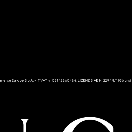
mmerce Europe S.p.A. - IT VAT nr 05142860484. LIZENZ SIAE N. 2294/I/1936 und