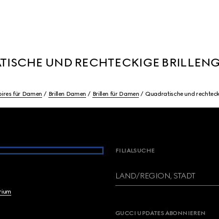
TISCHE UND RECHTECKIGE BRILLENG
ires für Damen
Brillen Damen
Brillen für Damen
Quadratische und rechtecki
FILIALSUCHE
LAND/REGION, STADT
brium
GUCCI UPDATES ABONNIEREN