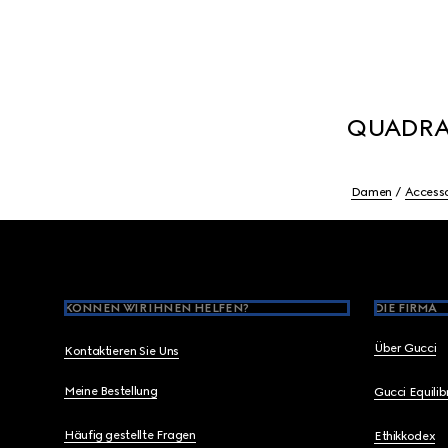
QUADRA
Damen
Accesso
Footer
KÖNNEN WIR IHNEN HELFEN?
DIE FIRMA
Über Gucci
Kontaktieren Sie Uns
Meine Bestellung
Gucci Equili
Häufig gestellte Fragen
Ethikkodex