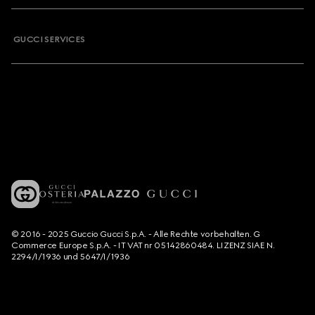
GUCCI SERVICES
© 2016 - 2025 Guccio Gucci S.p.A. - Alle Rechte vorbehalten. G
Commerce Europe S.p.A. - IT VAT nr 05142860484. LIZENZ SIAE N.
2294/I/1936 und 5647/I/1936