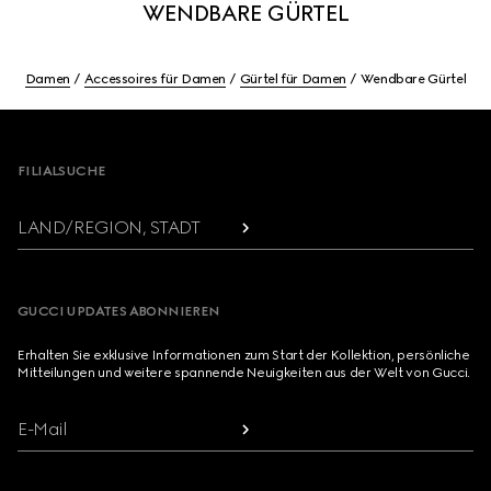
WENDBARE GÜRTEL
Damen
Accessoires für Damen
Gürtel für Damen
Wendbare Gürtel
Footer
FILIALSUCHE
LAND/REGION, STADT
GUCCI UPDATES ABONNIEREN
Erhalten Sie exklusive Informationen zum Start der Kollektion, persönliche
Mitteilungen und weitere spannende Neuigkeiten aus der Welt von Gucci.
E-Mail