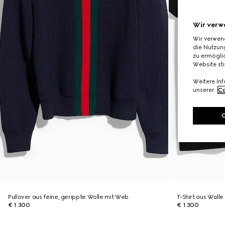
Wir verw
Wir verwen
die Nutzung
zu ermöglic
Website st
Weitere In
unserer
Co
Pullover aus feine, gerippte Wolle mit Web
T-Shirt aus Woll
€ 1.300
€ 1.300