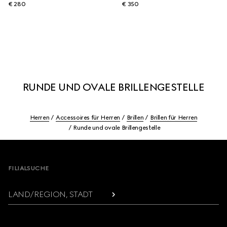
€ 280
€ 350
RUNDE UND OVALE BRILLENGESTELLE
Herren
Accessoires für Herren
Brillen
Brillen für Herren
Runde und ovale Brillengestelle
Footer
FILIALSUCHE
LAND/REGION, STADT