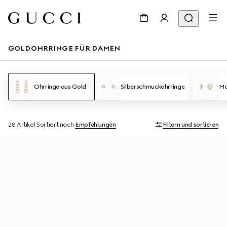
GOLDOHRRINGE FÜR DAMEN
Ohrringe aus Gold
Silberschmuckohrringe
Mo
28 Artikel
Sortiert nach
Empfehlungen
Filtern und sortieren