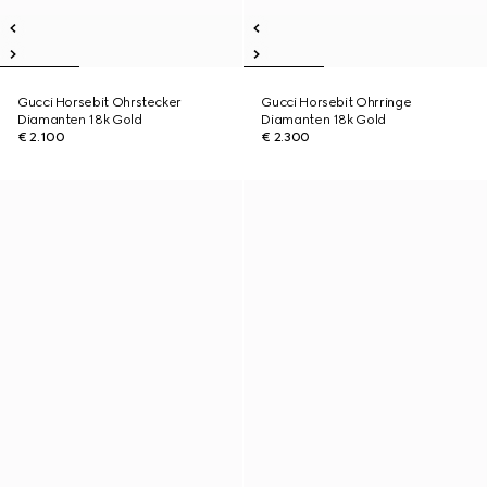
Gucci Horsebit Ohrstecker
Gucci Horsebit Ohrringe
Diamanten 18k Gold
Diamanten 18k Gold
€ 2.100
€ 2.300