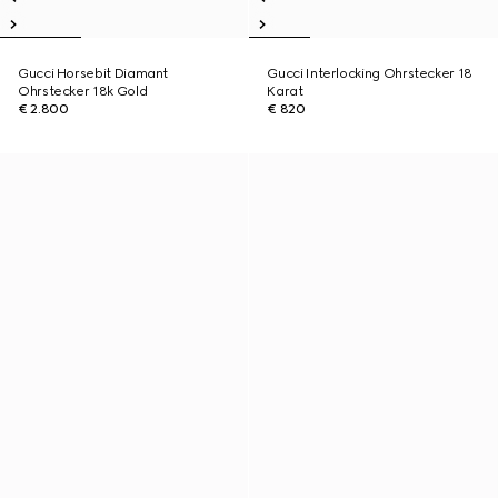
Gucci Horsebit Diamant
Gucci Interlocking Ohrstecker 18
Ohrstecker 18k Gold
Karat
€ 2.800
€ 820