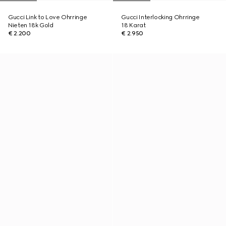
Gucci Link to Love Ohrringe
Gucci Interlocking Ohrringe
Nieten 18k Gold
18 Karat
€ 2.200
€ 2.950