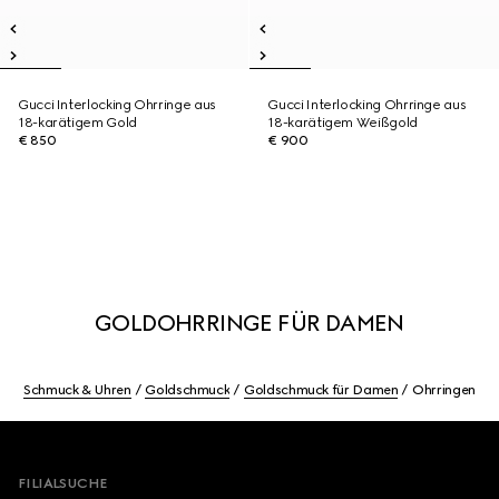
Gucci Interlocking Ohrringe aus
Gucci Interlocking Ohrringe aus
18-karätigem Gold
18-karätigem Weißgold
€ 850
€ 900
GOLDOHRRINGE FÜR DAMEN
Schmuck & Uhren
Goldschmuck
Goldschmuck für Damen
Ohrringen
Footer
FILIALSUCHE