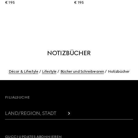
€ 195
€ 195
NOTIZBÜCHER
Décor & Lifestyle
Lifestyle
Bücher und Schreibwaren
Notizbücher
Footer
FILIALSUCHE
LAND/REGION, STADT
GUCCI UPDATES ABONNIEREN