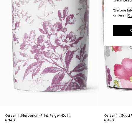
Website st
Weitere In
unserer
Co
Kerze mit Herbarium-Print, Feigen-Duft
Kerze mit Gucci F
€ 340
€ 450