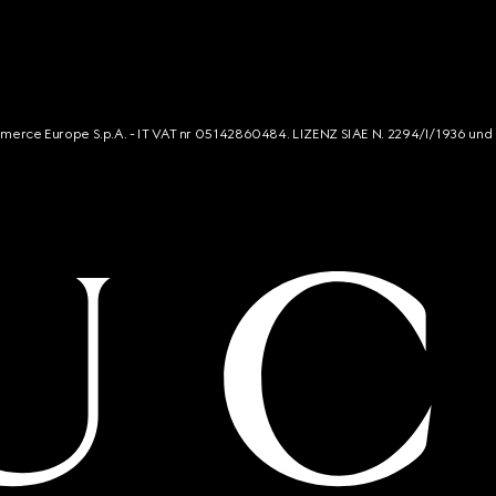
mmerce Europe S.p.A. - IT VAT nr 05142860484. LIZENZ SIAE N. 2294/I/1936 und