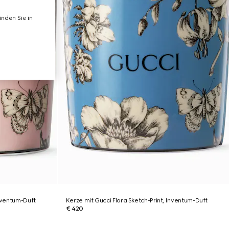
nden Sie in
Inventum-Duft
Kerze mit Gucci Flora Sketch-Print, Inventum-Duft
€ 420