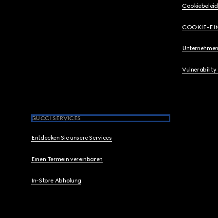
Cookiebeleid
COOKIE-EI
Unternehmen
Vulnerability
GUCCI SERVICES
Entdecken Sie unsere Services
Einen Termein vereinbaren
In-Store Abholung