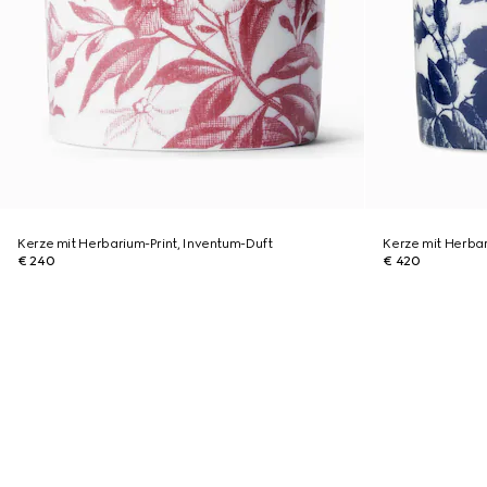
Kerze mit Herbarium-Print, Inventum-Duft
Kerze mit Herbar
€ 240
€ 420