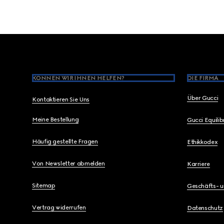
Footer
KÖNNEN WIR IHNEN HELFEN?
DIE FIRMA
Über Gucci
Kontaktieren Sie Uns
Meine Bestellung
Gucci Equili
Häufig gestellte Fragen
Ethikkodex
Von Newsletter abmelden
Karriere
Sitemap
Geschäfts- 
Vertrag widerrufen
Datenschutz