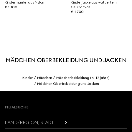
Kindermantel aus Nylon
Kinderjacke aus wattiertem
€ 1.100
GG Canvas
€ 1.700
MÄDCHEN OBERBEKLEIDUNG UND JACKEN
Kinder
Mädchen
Mädchenbekleidung (4-12 jahre)
Mädchen Oberbekleidung und Jacken
Footer
FILIALSUCHE
LAND/REGION, STADT