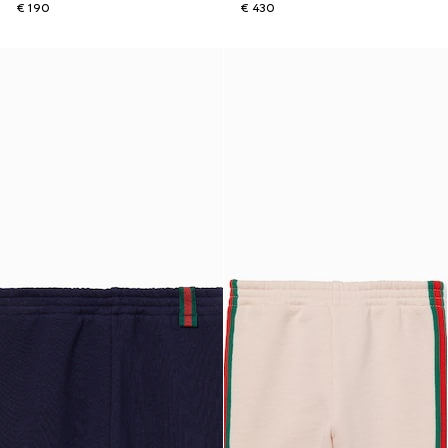
€ 190
€ 430