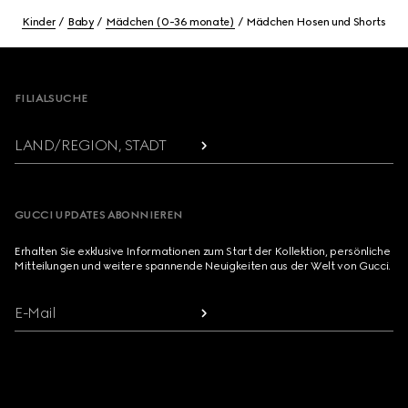
Kinder
Baby
Mädchen (0-36 monate)
Mädchen Hosen und Shorts
Footer
FILIALSUCHE
LAND/REGION, STADT
GUCCI UPDATES ABONNIEREN
Erhalten Sie exklusive Informationen zum Start der Kollektion, persönliche
Mitteilungen und weitere spannende Neuigkeiten aus der Welt von Gucci.
E-Mail